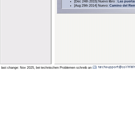
[Dec 24th 2015] Nuevo libro :
Las puerta
[Aug 29th 2014] Nuevo:
Camino del Rema
[Aug 12th 2014] Shalom!! nuevo papel,
"S
[Jun 14th 2014] Shalom!! nuevo audio me
[Jun 13th 2014] Shalom!! nuevo papel,
"R
[Mar 27th 2014]
Nuevo calendario 2014
[Feb 17th 2014]
Camino del Remanente 
[Feb 16th 2014] Shalom!! nuevo audio me
[Feb 16th 2014] Shalom!! nuevo papel,
"d
[Jan 18th 2014] Nueva leccion:
"El Pact
[Jan 9th 2014] Nueva leccion:
"La circun
[Jan 7th 2014] Nuevo papel:
"La Geneolo
[June 27th 2013] Shalom hermanos,
Nuev
[Aug 25th 2013] Shalom hermanos, nuev
[June 27th 2013] Shalom hermanos,
Nuev
[April 11th 2013]
El Camino del Remanent
last change: Nov 2025
, bei technischen Problemen schreib an
[April 5th 2013]
El Camino del Remanent
[Jan 9th 2013] Nueva leccion 19
"Quien e
[May 28th 2012] Nueva Lecciones!
"Como
ponerse pantalones" y "Madures Emoc
[Feb 16th 2012]
"Nueva Leccion, el Pac
Jag Sameaj! Feliz Fiesta de Sukkot 2011!
[Sept 12th 2011]
Leccion 17 "Hay Una A
�Hola amigos! Hemos anadidos nuevas 
Segunda Nupcias y mas.
Nuevo folleto: Debemos Seguir a los Rabi