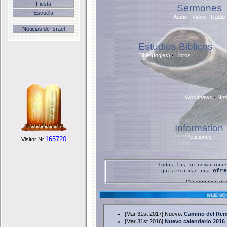
Fiesta
Sermones
Escuela
Audio
-
Video
-
Radio
Noticias de Israel
Estudios Biblicos
Bible (Ingles)
-
Libros
Worldnews
-
Noti
Information
Peticiones
165720
Visitor Nr.
Todas las informacione
ofre
quisiera dar una
Congregation of
NUEV
[Mar 31st 2017] Nuevo:
Camino del Rema
Sus ofrendas ayuda
[Mar 31st 2016]
Nuevo calendario 2016
[Matt 10:8, .. 