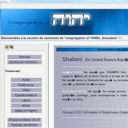
Bienvenidos a la seccion de sermones de 'congregation of YHWH, Jerusalem' ! !
Bienvenidos a la pagi
Entrada
Shalom!
Es Usted Nuevo Aqu
Acerca de nosotros...
Downloads:
Isa�as 62:11
He aqu� que YAHWEH hizo 
hasta lo �ltimo de la tierra: Decid a la hija de 
Audio
He aqu� viene tu Salvador;he aqu� su recomp
con �l, y delante de �l su obra.
Radio prog.
Video
Apocalipsis 22:12
He aqu� Yo vengo pronto, 
Estudiosbiblicos
galard�n conmigo, para recompensar a cada
seg�n su obra..
Libros
letras
biblia (en ingles)
Pessach 2011 Information & Registration (Ingle
Proyecto Mateo 24:14
Noticias del Mundo