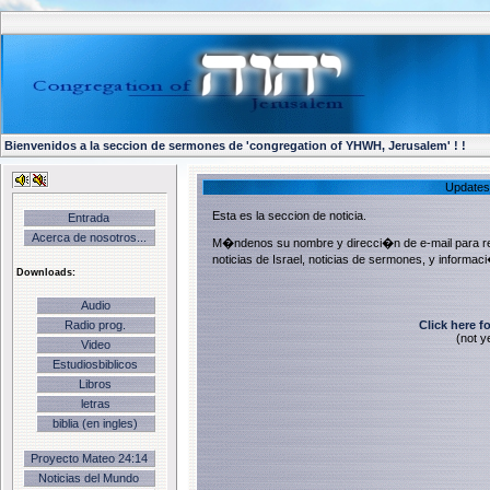
Bienvenidos a la seccion de sermones de 'congregation of YHWH, Jerusalem' ! !
Updates 
Esta es la seccion de noticia.
Entrada
Acerca de nosotros...
M�ndenos su nombre y direcci�n de e-mail para reci
noticias de Israel, noticias de sermones, y informac
Downloads:
Audio
Click here fo
Radio prog.
(not y
Video
Estudiosbiblicos
Libros
letras
biblia (en ingles)
Proyecto Mateo 24:14
Noticias del Mundo