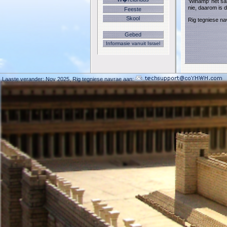
'Winamp' het sal
nie, daarom is 
Feeste
Skool
Rig tegniese na
Gebed
Informasie vanuit Israel
Laaste verander: Nov 2025,
Rig tegniese navrae aan: