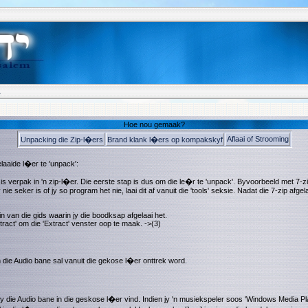
.
Hoe nou gemaak?
Aflaai of Strooming
Unpacking die Zip-l�ers
Brand klank l�ers op kompakskyf
laaide l�er te 'unpack':
 is verpak in 'n zip-l�er. Die eerste stap is dus om die le�r te 'unpack'. Byvoorbeeld met 7-zip
 nie seker is of jy so program het nie, laai dit af vanuit die 'tools' seksie. Nadat die 7-zip afgela
 in van die gids waarin jy die boodksap afgelaai het.
tract' om die 'Extract' venster oop te maak. ->(3)
 die Audio bane sal vanuit die gekose l�er onttrek word.
jy die Audio bane in die geskose l�er vind. Indien jy 'n musiekspeler soos 'Windows Media Pla