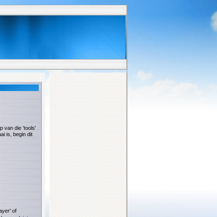
 van die 'tools'
ai is, begin dit
yer' of