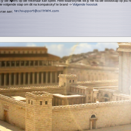
 jy die l�ers op die rekenaar kan speel. Heel waarskynlik wil jy nie na die boodskap op jou r
die volgende stap om dit na kompakskyf te brand ->
Volgende hoostuk
vrae aan: