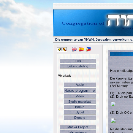
Die gemeente van YHWH, Jerusalem verwelkom u
Tuis
Bekendstelling
Hoe om die afge
Vir aflaai:
Die klank-snitte
seksie. Indien jy
Audio
(7zFM.exe):
Radio programme
(1). Tik die pad
Video
(2). Druk op 'Ex
Studie materiaal
Boeke
Bybel
(3). Druk OK en
Dienste
Mat 24 Project
Na die stap sal 
W�reldnuus