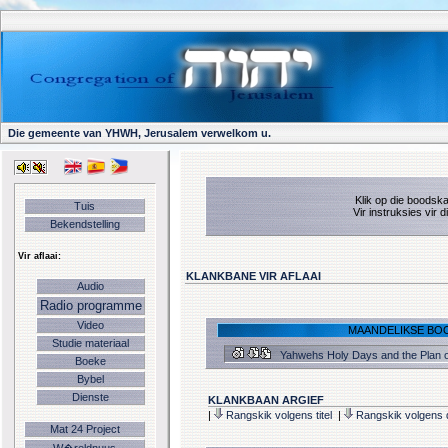
Die gemeente van YHWH, Jerusalem verwelkom u.
Klik op die boodska
Tuis
Vir instruksies vir
Bekendstelling
Vir aflaai:
KLANKBANE VIR AFLAAI
Audio
Radio programme
Video
MAANDELIKSE BOO
Studie materiaal
Yahwehs Holy Days and the Plan o
Boeke
Bybel
Dienste
KLANKBAAN ARGIEF
|
Rangskik volgens titel
|
Rangskik volgens
Mat 24 Project