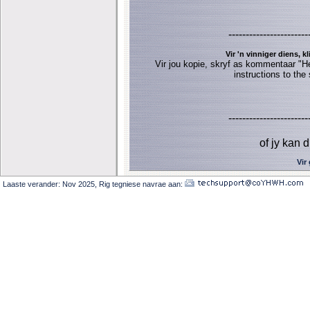
-----------------------
Vir 'n vinniger diens, k
Vir jou kopie, skryf as kommentaar "He
instructions to the
-----------------------
of jy kan 
Vir 
Laaste verander: Nov 2025,
Rig tegniese navrae aan: