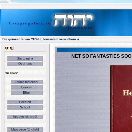
Die gemeente van YHWH, Jerusalem verwelkom u.
NET SO FANTASTIES SOO
Startpagina
Over ons
Vir aflaai:
Studie materiaal
Boeken
Bijbel
Feesten
School
Updates uit Israël
Main page [English]