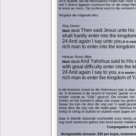
Dit is duidelik dat die Messiaanse Psalm baie meer 
wat 'n fisiese liggaam voorberei het vir die ewige 
te woon as mens. Die profesie word in die verkeer
Vergelyk die volgende teks:
King James:
Then said Jesus unto his d
Math 19:23
shall hardly enter into the kingdo
24 And again I say unto you,
It is ea
rich man to enter into the kingdom
Hebraic Roots Bible:
And Yahshua said to His dis
Math 19:23
with great difficulty enter into th
24 And again I say to you,
It is easie
rich man to enter the kingdom o
In die Aramees sowel as die Hebreeuse taal, is daar
nie. In Aramees is die woord vir kameel, 'gamla' en
sonder vokale as "GML" geskryf. Die vertaler het 
Grieks en het kameel in plaas van swaar tou geskry
Swaar tou kan nie deur die oog van 'n naald gevoer 
string deur die oog van die naald gaan. Yahshua het
string vir string of stukkie vir stukkie moet opgee o
Daar is letterlik duisende voorbeelde soos hierbo u
nog nooit vantevore gelees kan word asook makliker
Congregation of Y
Voorgestelde donasie: $30 per kopie, insluitend