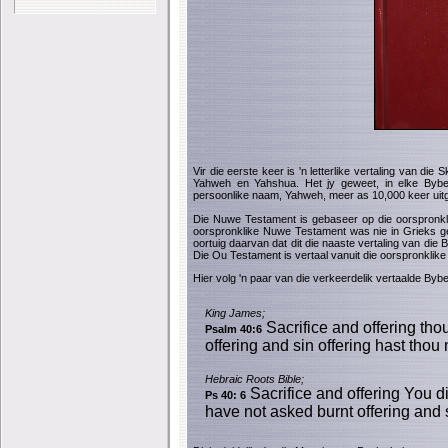
Vir die eerste keer is 'n letterlike vertaling van die
Yahweh en Yahshua. Het jy geweet, in elke Bybel
persoonlike naam, Yahweh, meer as 10,000 keer uitg
Die Nuwe Testament is gebaseer op die oorspronklik
oorspronklike Nuwe Testament was nie in Grieks gesk
oortuig daarvan dat dit die naaste vertaling van die 
Die Ou Testament is vertaal vanuit die oorspronkli
Hier volg 'n paar van die verkeerdelik vertaalde Byb
King James;
Sacrifice and offering thou
Psalm 40:6
offering and sin offering hast thou 
Hebraic Roots Bible;
Sacrifice and offering You d
Ps 40: 6
have not asked burnt offering and s